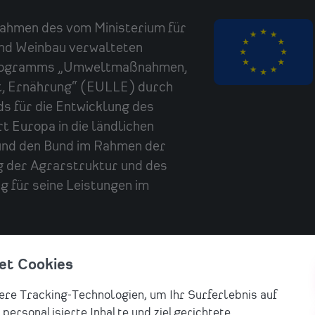
Rahmen des vom Ministerium für
und Weinbau verwalteten
sprogramms „Umweltmaßnahmen,
t, Ernährung“ (EULLE) durch
s für die Entwicklung des
t Europa in die ländlichen
 und den Bund im Rahmen der
 der Agrarstruktur und des
 für seine Leistungen im
et Cookies
re Tracking-Technologien, um Ihr Surferlebnis auf
personalisierte Inhalte und zielgerichtete