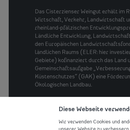
Das
Cisterzienser Weingut
erhält im 
Wirtschaft, Verkehr, Landwirtschaft 
rheinland-pfälzischen Entwicklung
Ländliche Entwicklung, Landwirtschaf
den Europäischen Landwirtschaftsfond
ländlichen Raums (ELER: hier investier
Gebiete) kofinanziert durch das Land
Gemeinschaftsaufgabe „Verbesserung
Küstenschutzes“ (GAK) eine Förderung
Ökologischen Landbau.
Diese Webseite verwend
Wir verwenden Cookies und ande
unserer Website zu verbessern, 