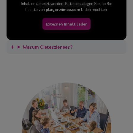
Inhalten gesetzt werden. Bitte bestätigen Sie, ob Sie
Inhalte von
player.vimeo.com
laden möchten.
Externen Inhalt laden
Warum Cisterzienser?