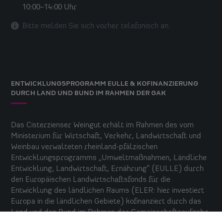
10:00–14:00 Uhr
Bitte melden Sie sich vorher
telefonisch an.
ENTWICKLUNGSPROGRAMM EULLE & KOFINANZIERUNG
DURCH LAND UND BUND IM RAHMEN DER GAK
Das
Cisterzienser Weingut
erhält im Rahmen des vom
Ministerium für Wirtschaft, Verkehr, Landwirtschaft und
Weinbau verwalteten rheinland-pfälzischen
Entwicklungsprogramms „Umweltmaßnahmen, Ländliche
Entwicklung, Landwirtschaft, Ernährung“ (EULLE) durch
den Europäischen Landwirtschaftsfonds für die
Entwicklung des ländlichen Raums (ELER: hier investiert
Europa in die ländlichen Gebiete) kofinanziert durch das
Land und den Bund im Rahmen der Gemeinschaftsaufgabe