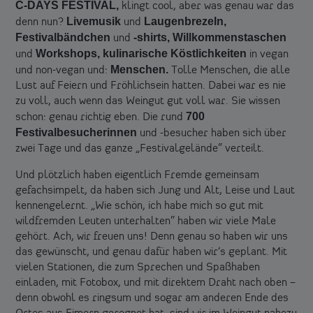
C-DAYS FESTIVAL,
klingt cool, aber was genau war das
Livemusik
Laugenbrezeln,
denn nun?
und
Festivalbändchen
-shirts,
Willkommenstaschen
und
Workshops,
kulinarische Köstlichkeiten
und
in vegan
Menschen.
und non-vegan und:
Tolle Menschen, die alle
Lust auf Feiern und Fröhlichsein hatten. Dabei war es nie
zu voll, auch wenn das Weingut gut voll war. Sie wissen
700
schon: genau richtig eben. Die rund
Festivalbesucherinnen
und -besucher haben sich über
zwei Tage und das ganze „Festivalgelände“ verteilt.
Und plötzlich haben eigentlich Fremde gemeinsam
gefachsimpelt, da haben sich Jung und Alt, Leise und Laut
kennengelernt. „Wie schön, ich habe mich so gut mit
wildfremden Leuten unterhalten“ haben wir viele Male
gehört. Ach, wir freuen uns! Denn genau so haben wir uns
das gewünscht, und genau dafür haben wir’s geplant. Mit
vielen Stationen, die zum Sprechen und Spaßhaben
einladen, mit Fotobox, und mit direktem Draht nach oben –
denn obwohl es ringsum und sogar am anderen Ende des