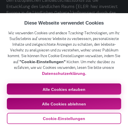
den Europäischen Landwirtschaftsfonds für die
Entwicklung des ländlichen Raums (ELER: hier investiert
Europa in die ländlichen Gebiete) kofinanziert durch das
Land und den Bund im Rahmen der Gemeinschaftsaufgabe
Diese Webseite verwendet Cookies
„Verbesserung der Agrarstruktur und des
Küstenschutzes“ (GAK) eine Förderung für seine
Wir verwenden Cookies und andere Tracking-Technologien, um Ihr
Leistungen im Ökologischen Landbau.
Surferlebnis auf unserer Website zu verbessern, personalisierte
Inhalte und zielgerichtete Anzeigen zu schalten, den Website-
Verkehr zu analysieren und zu verstehen, woher unser Publikum
kommt. Sie können Ihre Cookie-Einstellungen verwalten, indem Sie
"Cookie-Einstellungen"
auf
klicken. Um mehr darüber zu
erfahren, wie wir Cookies verwenden, lesen Sie bitte unsere
Datenschutzerklärung.
Alle Cookies erlauben
© 2026 Cisterzienser Weingut. Alle Rechte
vorbehalten.
Impressum
Datenschutz
Cookie-
•
•
Alle Cookies ablehnen
Einstellungen
AGB
•
Cookie-Einstellungen
Vertrag widerrufen